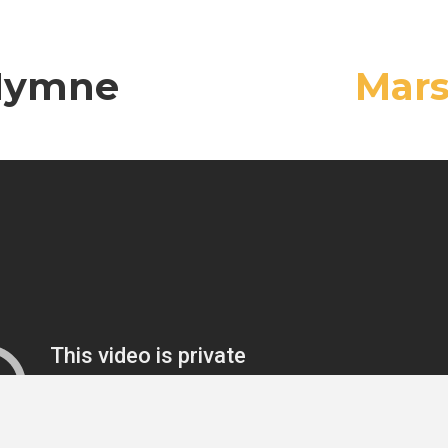
Hymne
Mar